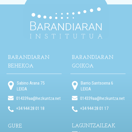
BARANDIARAN
BARANDIARAN
BEHEKOA
GOIKOA
Sabino Arana 75
Barrio Santsoena 6
LEIOA
LEIOA
014339aa@hezkuntza.net
014339aa@hezkuntza.net
+34 944 28 01 18
+34 944 28 01 17
GURE
LAGUNTZAILEAK