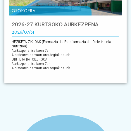
OROKORRA
2026-27 KURTSOKO AURKEZPENA
2026/07/31
HEZIKETA ZIKLOAK (Farmazia eta Parafarmazia eta Dietetika eta
Nutrizioa)
Aurkezpena: irailaren 7an
Albistearen barruan ordutegiak daude
DBH ETA BATXILERGOA
Aurkezpena: irailaren 7an
Albistearen barruan ordutegiak daude