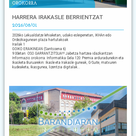
OROKORRA
HARRERA IRAKASLE BERRIENTZAT
2026/08/01
2026ko Lekualdatze lehiaketan, udako esleipenetan, IKHAn edo
Ordezkagunean plaza hartutakoak
Irailak 1
GOIKO ERAIKINEAN (Santsoena 6)
9:00etan: OSO GARRANTZITSUA!!! Jabetza hartzea idazkaritzan
Informazio orokorra. Informatika Gela 120: Premia arduradunekin eta
Ikasketa Buruarekin: Ikasle eta Irakasle guneak, G-Suite, matxuren
kudeaketa, Ikasgunea, lizentzia digitalak...