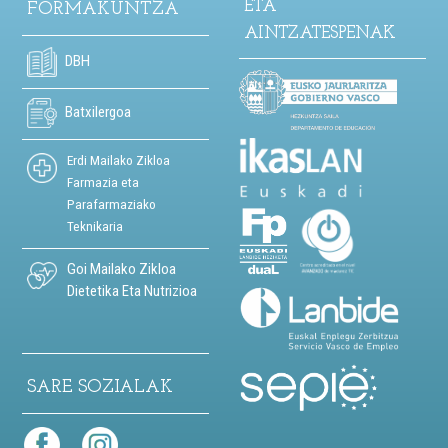
ETA
FORMAKUNTZA
AINTZATESPENAK
DBH
Batxilergoa
Erdi Mailako Zikloa
Farmazia eta
Parafarmaziako
Teknikaria
Goi Mailako Zikloa
Dietetika Eta Nutrizioa
SARE SOZIALAK