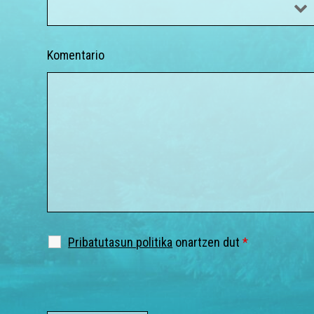
Komentario
Pribatutasun politika
onartzen dut
*