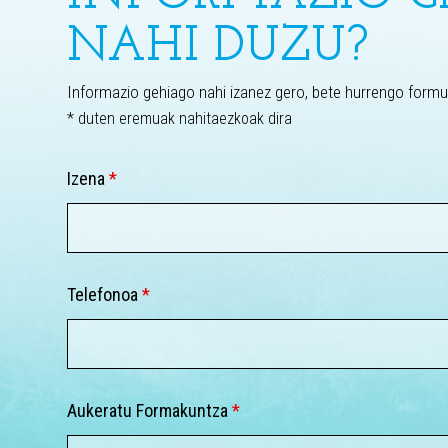
NAHI DUZU?
Informazio gehiago nahi izanez gero, bete hurrengo formu
* duten eremuak nahitaezkoak dira
Izena
*
Telefonoa
*
Aukeratu Formakuntza
*