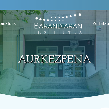
oiektuak
Zerbitz
AURKEZPENA