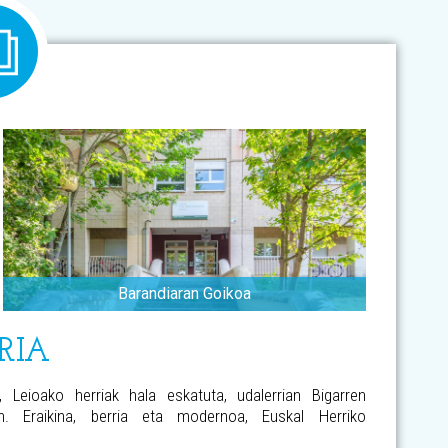
Barandiaran Goikoa
RIA
, Leioako herriak hala eskatuta, udalerrian Bigarren
n. Eraikina, berria eta modernoa, Euskal Herriko