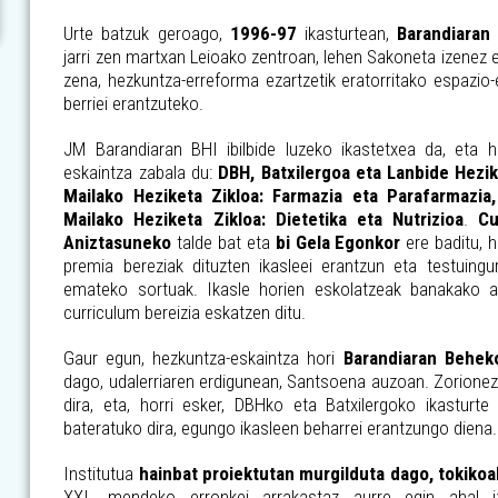
Urte batzuk geroago,
1996-97
ikasturtean,
Barandiaran
jarri zen martxan Leioako zentroan, lehen Sakoneta izenez
zena, hezkuntza-erreforma ezartzetik eratorritako espazio
berriei erantzuteko.
JM Barandiaran BHI ibilbide luzeko ikastetxea da, eta h
eskaintza zabala du:
DBH, Batxilergoa eta Lanbide Hezik
Mailako Heziketa Zikloa: Farmazia eta Parafarmazia,
Mailako Heziketa Zikloa: Dietetika eta Nutrizioa
.
Cu
Aniztasuneko
talde bat eta
bi Gela Egonkor
ere baditu, 
premia bereziak dituzten ikasleei erantzun eta testuingu
emateko sortuak. Ikasle horien eskolatzeak banakako a
curriculum bereizia eskatzen ditu.
Gaur egun, hezkuntza-eskaintza hori
Barandiaran Behek
dago, udalerriaren erdigunean, Santsoena auzoan. Zorionez, 
dira, eta, horri esker, DBHko eta Batxilergoko ikasturt
bateratuko dira, egungo ikasleen beharrei erantzungo diena.
Institutua
hainbat proiektutan murgilduta dago, tokikoa
XXI. mendeko erronkei arrakastaz aurre egin ahal izan