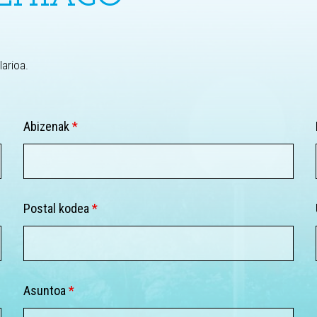
larioa.
Abizenak
*
Postal kodea
*
Asuntoa
*