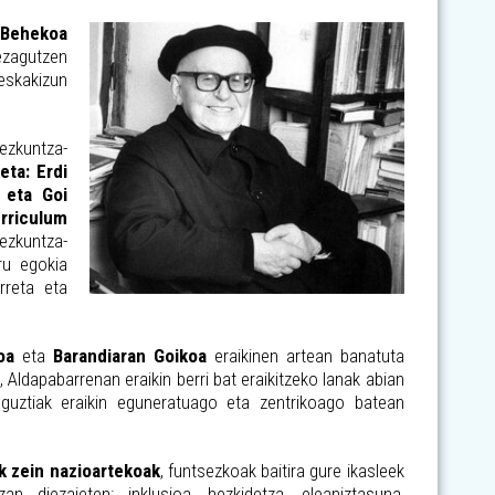
 Behekoa
 ezagutzen
-eskakizun
ezkuntza-
eta: Erdi
 eta Goi
rriculum
hezkuntza-
ru egokia
rreta eta
oa
eta
Barandiaran Goikoa
eraikinen artean banatuta
Aldapabarrenan eraikin berri bat eraikitzeko lanak abian
e guztiak eraikin eguneratuago eta zentrikoago batean
k zein nazioartekoak
, funtsezkoak baitira gure ikasleek
 diezaieten: inklusioa, hezkidetza, eleaniztasuna,