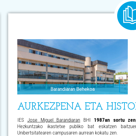
Barandiaran Behekoa
AURKEZPENA ETA HISTO
IES
Jose Miguel Barandiaran
BHI
1987an sortu zen
Hezkuntzako ikastetxe publiko bat eskatzen baitzue
Unibertsitatearen campusaren aurrean kokatu zen.