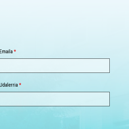
Emaila
*
Udalerria
*