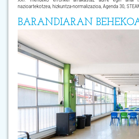
nazioartekotzea, hizkuntza-normalizazioa, Agenda 30, STE
BARANDIARAN BEHEKOA-