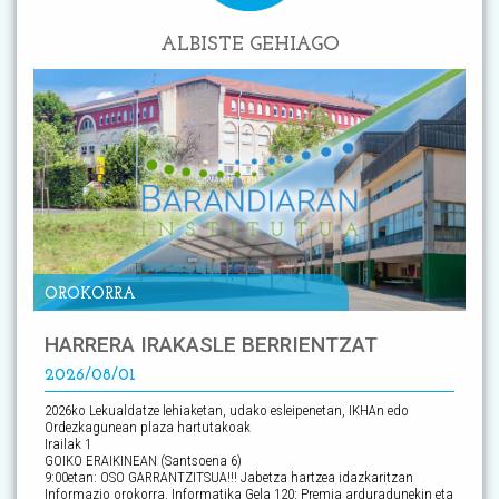
ALBISTE GEHIAGO
OROKORRA
HARRERA IRAKASLE BERRIENTZAT
2026/08/01
2026ko Lekualdatze lehiaketan, udako esleipenetan, IKHAn edo
Ordezkagunean plaza hartutakoak
Irailak 1
GOIKO ERAIKINEAN (Santsoena 6)
9:00etan: OSO GARRANTZITSUA!!! Jabetza hartzea idazkaritzan
Informazio orokorra. Informatika Gela 120: Premia arduradunekin eta