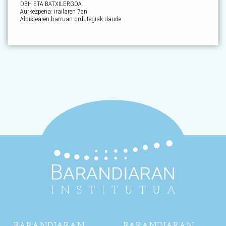
DBH ETA BATXILERGOA
Aurkezpena: irailaren 7an
Albistearen barruan ordutegiak daude