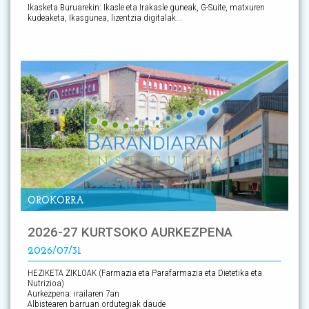
Ikasketa Buruarekin: Ikasle eta Irakasle guneak, G-Suite, matxuren
kudeaketa, Ikasgunea, lizentzia digitalak...
OROKORRA
2026-27 KURTSOKO AURKEZPENA
2026/07/31
HEZIKETA ZIKLOAK (Farmazia eta Parafarmazia eta Dietetika eta
Nutrizioa)
Aurkezpena: irailaren 7an
Albistearen barruan ordutegiak daude