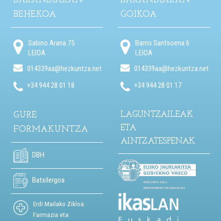
BARANDIARAN
BARANDIARAN
BEHEKOA
GOIKOA
Sabino Arana 75
Barrio Santsoena 6
LEIOA
LEIOA
014339aa@hezkuntza.net
014339aa@hezkuntza.net
+34 944 28 01 18
+34 944 28 01 17
GURE
LAGUNTZAILEAK
ETA
FORMAKUNTZA
AINTZATESPENAK
DBH
Batxilergoa
Erdi Mailako Zikloa
Farmazia eta