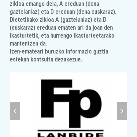
zikloa emango dela, A ereduan (dena
gaztelaniaz) eta D ereduan (dena euskaraz).
Dietetikako zikloa A (gaztelaniaz) eta D
(euskaraz) ereduan ematen ari da joan den
ikasturtetik, eta hurrengo ikasturteetarako
mantentzen da.
Izen-emateari buruzko informazio guztia
estekan kontsulta dezakezue.
previous
next
slide
slide