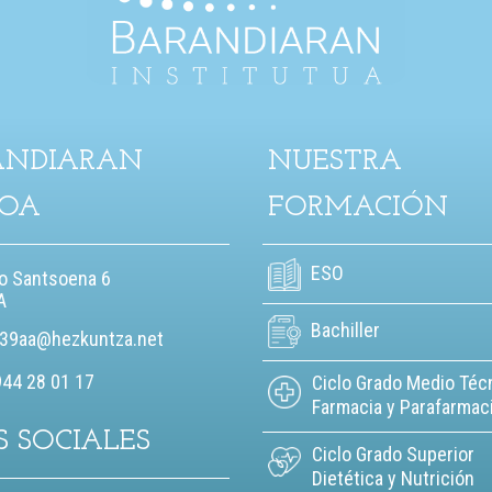
ANDIARAN
NUESTRA
KOA
FORMACIÓN
ESO
io Santsoena 6
A
Bachiller
39aa@hezkuntza.net
944 28 01 17
Ciclo Grado Medio Téc
Farmacia y Parafarmac
S SOCIALES
Ciclo Grado Superior
Dietética y Nutrición