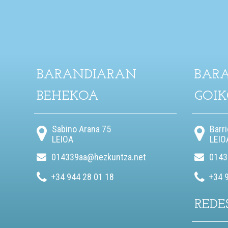
BARANDIARAN
BAR
BEHEKOA
GOI
Sabino Arana 75
Barr
LEIOA
LEIO
014339aa@hezkuntza.net
0143
+34 944 28 01 18
+34 
REDE