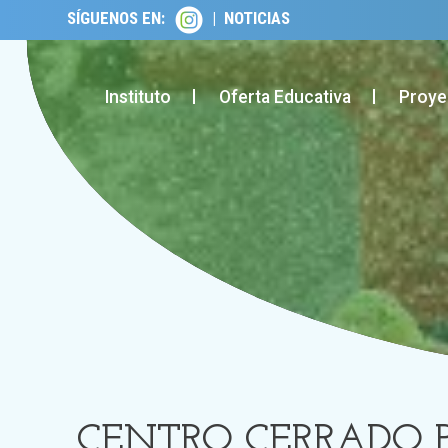
SÍGUENOS EN:
|
NOTICIAS
lose
obile
enu
Instituto
Oferta Educativa
Proye
CENTRO CERRADO 