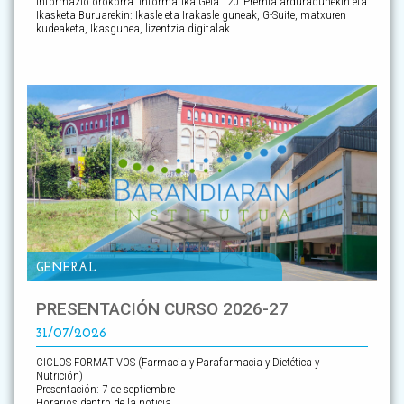
Informazio orokorra. Informatika Gela 120: Premia arduradunekin eta
Ikasketa Buruarekin: Ikasle eta Irakasle guneak, G-Suite, matxuren
kudeaketa, Ikasgunea, lizentzia digitalak...
GENERAL
PRESENTACIÓN CURSO 2026-27
31/07/2026
CICLOS FORMATIVOS (Farmacia y Parafarmacia y Dietética y
Nutrición)
Presentación: 7 de septiembre
Horarios dentro de la noticia