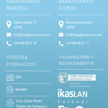
BARANDIARAN
BARANDIARAN
BEHEKOA
GOIKOA
Sabino Arana 75
Barrio Santsoena 6
LEIOA
LEIOA
014339aa@hezkuntza.net
014339aa@hezkuntza.net
+34 944 28 01 18
+34 944 28 01 17
NUESTRA
COLABORADORES Y
RECONOCIMIENTOS
FORMACIÓN
ESO
Bachiller
Ciclo Grado Medio
Técnico de Farmacia y