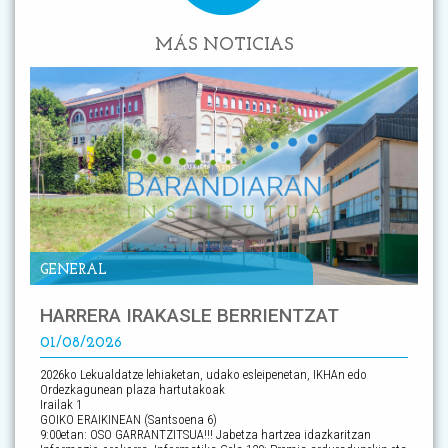
MÁS NOTICIAS
GENERAL
HARRERA IRAKASLE BERRIENTZAT
01/08/2026
2026ko Lekualdatze lehiaketan, udako esleipenetan, IKHAn edo
Ordezkagunean plaza hartutakoak
Irailak 1
GOIKO ERAIKINEAN (Santsoena 6)
9:00etan: OSO GARRANTZITSUA!!! Jabetza hartzea idazkaritzan