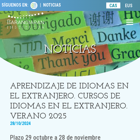
SÍGUENOS EN:
|
NOTICIAS
lose
CAS
EUS
obile
enu
NOTICIAS
APRENDIZAJE DE IDIOMAS EN
EL EXTRANJERO. CURSOS DE
IDIOMAS EN EL EXTRANJERO.
VERANO 2025
28/10/2024
Plazo 29 octubre a 28 de noviembre