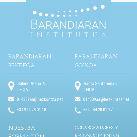
BARANDIARAN
BARANDIARAN
BEHEKOA
GOIKOA
Sabino Arana 75
Barrio Santsoena 6
LEIOA
LEIOA
014339aa@hezkuntza.net
014339aa@hezkuntza.net
+34 944 28 01 18
+34 944 28 01 17
NUESTRA
COLABORADORES Y
RECONOCIMIENTOS