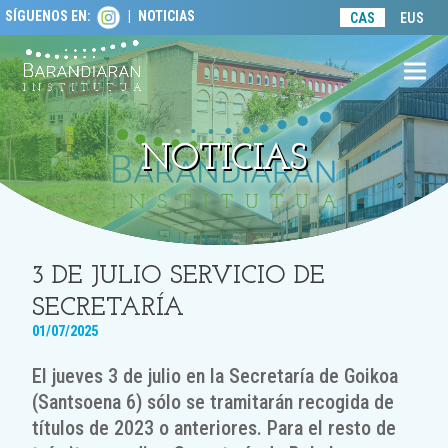
SÍGUENOS EN:
|
NOTICIAS
lose
CAS
EUS
obile
enu
NOTICIAS
3 DE JULIO SERVICIO DE
SECRETARÍA
01/07/2025
El jueves 3 de julio en la Secretaría de Goikoa
(Santsoena 6) sólo se tramitarán recogida de
títulos de 2023 o anteriores. Para el resto de