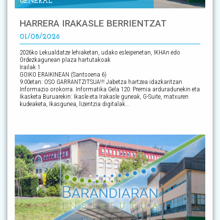
GENERAL
HARRERA IRAKASLE BERRIENTZAT
01/08/2026
2026ko Lekualdatze lehiaketan, udako esleipenetan, IKHAn edo
Ordezkagunean plaza hartutakoak
Irailak 1
GOIKO ERAIKINEAN (Santsoena 6)
9:00etan: OSO GARRANTZITSUA!!! Jabetza hartzea idazkaritzan
Informazio orokorra. Informatika Gela 120: Premia arduradunekin eta
Ikasketa Buruarekin: Ikasle eta Irakasle guneak, G-Suite, matxuren
kudeaketa, Ikasgunea, lizentzia digitalak...